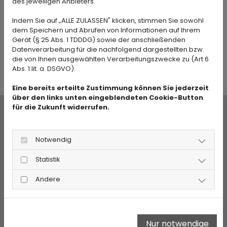
des jeweiligen Anbieters.
stark beanspruchte Flächen bieten wir
Indem Sie auf „ALLE ZULASSEN" klicken, stimmen Sie sowohl
robustes Industrieparkett an. Jedes Parkett
dem Speichern und Abrufen von Informationen auf Ihrem
verlegen wir mit höchster Präzision und Liebe
Gerät (§ 25 Abs. 1 TDDDG) sowie der anschließenden
zum Detail, um Ihnen eine langlebige und edle
Datenverarbeitung für die nachfolgend dargestellten bzw.
die von Ihnen ausgewählten Verarbeitungszwecke zu (Art 6
Bodenlösung zu bieten.
Abs. 1 lit. a. DSGVO).
Eine bereits erteilte Zustimmung können Sie jederzeit
über den links unten eingeblendeten Cookie-Button
für die Zukunft widerrufen.
Renovierung und
Notwendig
Restaurierung von
Statistik
Holzfußböden
Andere
Wenn Ihr Holzboden in die Jahre gekommen
ist, sorgen wir durch unsere Renovierungs- und
Restaurierungsarbeiten für neuen Glanz. Mit
Nur notwendige