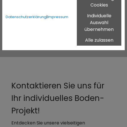
professionellem Schleifen, Versiegeln, Ölen
Cookies
oder Wachsen stellen wir die Schönheit und
Individuelle
Haltbarkeit Ihres Bodens wieder her. Ob es um
Datenschutzerklärung
|
Impressum
Auswahl
die Pflege eines bestehenden Parketts oder
übernehmen
um die Restaurierung eines alten Dielenbodens
geht – wir haben die passende Lösung.
Alle zulassen
Kontaktieren Sie uns für
Ihr individuelles Boden-
Projekt!
Entdecken Sie unsere vielseitigen