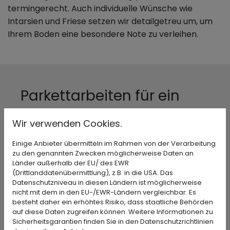
termingerecht. Auch individuelle Wünsche wie
Intarsien und Friese setzen wir detailgetreu um, um
Ihrem Boden eine besondere Note zu verleihen.
Parkettarbeiten für ein
hochwertiges
Wir verwenden Cookies.
Wohnambiente
Einige Anbieter übermitteln im Rahmen von der Verarbeitung
zu den genannten Zwecken möglicherweise Daten an
Mit unseren Parkettarbeiten bringen wir
Länder außerhalb der EU/ des EWR
(Drittlanddatenübermittlung), z.B. in die USA. Das
Wärme und Stil in Ihre Wohnräume. Unsere
Datenschutzniveau in diesen Ländern ist möglicherweise
erfahrenen Fachkräfte verlegen hochwertige
nicht mit dem in den EU-/EWR-Ländern vergleichbar. Es
Massivparkett-Böden sowie Stabparkett,
besteht daher ein erhöhtes Risiko, dass staatliche Behörden
auf diese Daten zugreifen können. Weitere Informationen zu
Holzpflaster und elegante Dielenfußböden für
Sicherheitsgarantien finden Sie in den Datenschutzrichtlinien
ein einzigartiges Raumgefühl. Für besonders