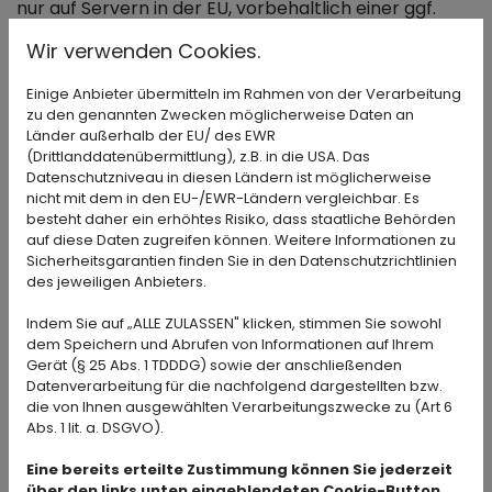
nur auf Servern in der EU, vorbehaltlich einer ggf.
erfolgenden Weitergabe nach den Regelungen in A.
Wir verwenden Cookies.
(9) und A.(10).
Einige Anbieter übermitteln im Rahmen von der Verarbeitung
Datensicherheit
zu den genannten Zwecken möglicherweise Daten an
Länder außerhalb der EU/ des EWR
Wir bedienen uns geeigneter technischer und
(Drittlanddatenübermittlung), z.B. in die USA. Das
organisatorischer Sicherheitsmaßnahmen, um Ihre
Datenschutzniveau in diesen Ländern ist möglicherweise
nicht mit dem in den EU-/EWR-Ländern vergleichbar. Es
Daten gegen zufällige oder vorsätzliche
besteht daher ein erhöhtes Risiko, dass staatliche Behörden
Manipulationen, teilweisen oder vollständigen
auf diese Daten zugreifen können. Weitere Informationen zu
Verlust, Zerstörung oder gegen den unbefugten
Sicherheitsgarantien finden Sie in den Datenschutzrichtlinien
Zugriff Dritter zu schützen (z.B. TSL-Verschlüsselung
des jeweiligen Anbieters.
für unsere Website) unter Berücksichtigung des
Indem Sie auf „ALLE ZULASSEN" klicken, stimmen Sie sowohl
Stands der Technik, der Implementierungskosten
dem Speichern und Abrufen von Informationen auf Ihrem
und der Natur, des Umfangs, des Kontextes und des
Gerät (§ 25 Abs. 1 TDDDG) sowie der anschließenden
Zwecks der Verarbeitung sowie der bestehenden
Datenverarbeitung für die nachfolgend dargestellten bzw.
die von Ihnen ausgewählten Verarbeitungszwecke zu (Art 6
Risiken einer Datenpanne (inklusive von deren
Abs. 1 lit. a. DSGVO).
Wahrscheinlichkeit und Auswirkungen) für den
Betroffenen. Unsere Sicherheitsmaßnahmen werden
Eine bereits erteilte Zustimmung können Sie jederzeit
entsprechend der technologischen Entwicklung
über den links unten eingeblendeten Cookie-Button